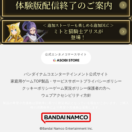
体験版配信終了のご案内
＜ 追加ストーリーも楽しめる追加DLC ＞
ミトと猫騎士アリスが
登場！
公式エンタメコマースサイト
バンダイナムコエンターテインメント公式サイト
家庭用ゲームTOP
製品・サービスサポート
プライバシーポリシー
クッキーポリシー
ゲーム実況ポリシー
保護者の方へ
ウェブアクセシビリティ方針
製品の希望小売価格は旧税率に基づく税込表記となっている場合がございます。ご購入
時の消費税率により希望小売価格は変動します。
©Bandai Namco Entertainment Inc.