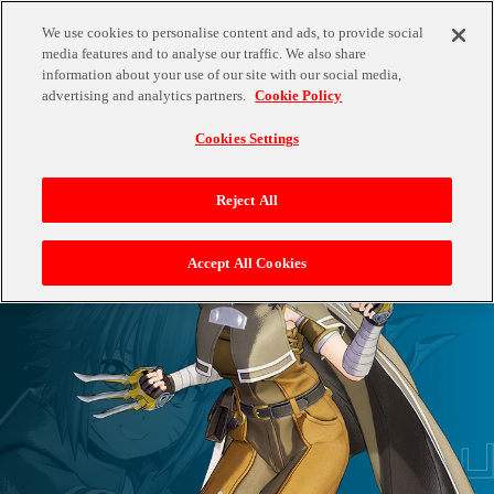
We use cookies to personalise content and ads, to provide social
media features and to analyse our traffic. We also share
information about your use of our site with our social media,
P
L
A
Y
A
B
L
E
C
H
A
R
A
C
T
E
R
advertising and analytics partners.
Cookie Policy
Cookies Settings
Reject All
Accept All Cookies