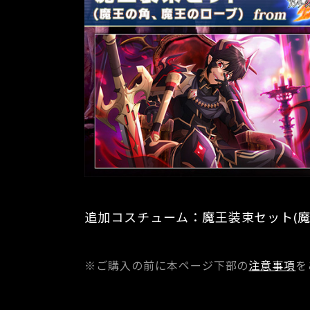
追加コスチューム：魔王装束セット(
※ご購入の前に本ページ下部の
注意事項
を