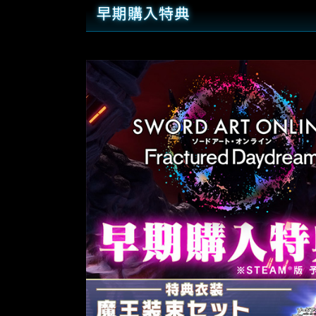
早期購入特典