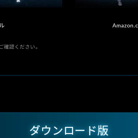
ル
Amazon
ご確認ください。
ダウンロード版