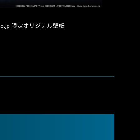
.co.jp 限定オリジナル壁紙