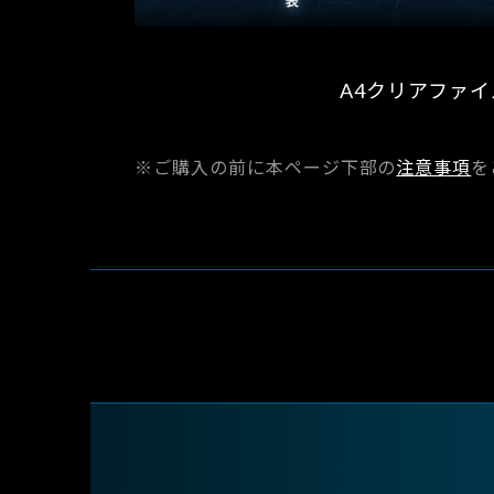
A4クリアファイ
※ご購入の前に本ページ下部の
注意事項
を