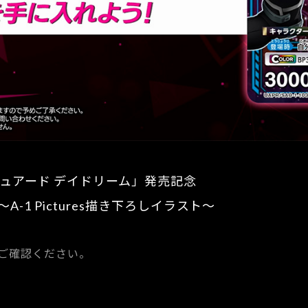
ュアード デイドリーム」発売記念
1 Pictures描き下ろしイラスト～
ご確認ください。