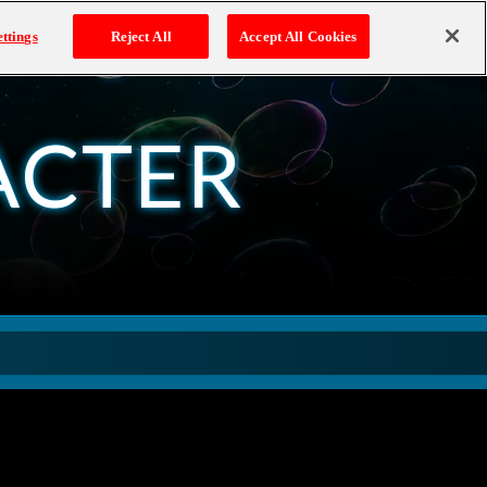
ttings
Reject All
Accept All Cookies
A
C
T
E
R