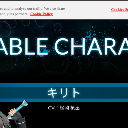
s and to analyse our traffic. We also share
Cookies Se
analytics partners.
Cookie Policy
A
B
L
E
C
H
A
R
キリト
CV：松岡 禎丞