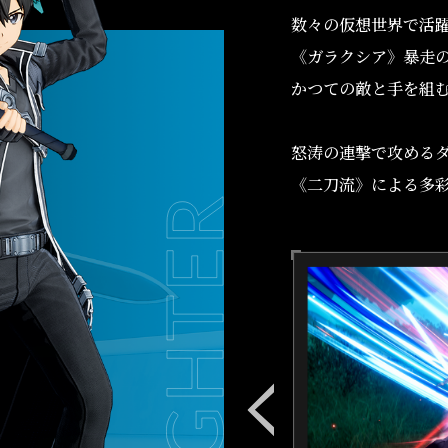
数々の仮想世界で活
《ガラクシア》暴走
かつての敵と手を組
怒涛の連撃で攻める
《二刀流》による多