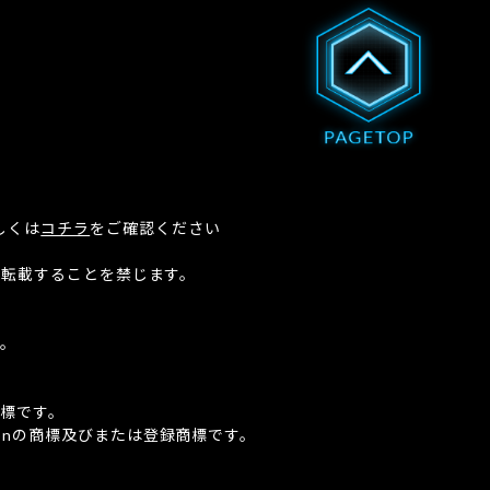
しくは
コチラ
をご確認ください
、転載することを禁じます。
。
。
標です。
onの商標
及びまたは登録商標です。