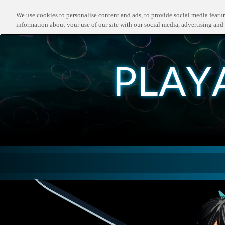
We use cookies to personalise content and ads, to provide social media feature
information about your use of our site with our social media, advertising and 
P
L
A
Y